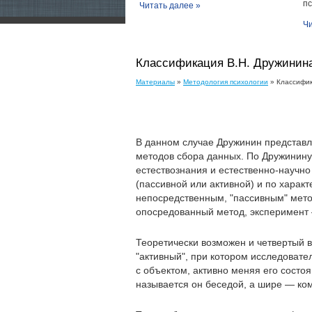
пс
Читать далее »
Чи
Классификация В.Н. Дружинин
Материалы
»
Методология психологии
» Классифик
В данном случае Дружинин представл
методов сбора данных. По Дружинин
естествознания и естественно-научн
(пассивной или активной) и по харак
непосредственным, "пассивным" мет
опосредованный метод, эксперимент 
Теоретически возможен и четвертый 
"активный", при котором исследовате
с объектом, активно меняя его состоя
называется он беседой, а шире — к