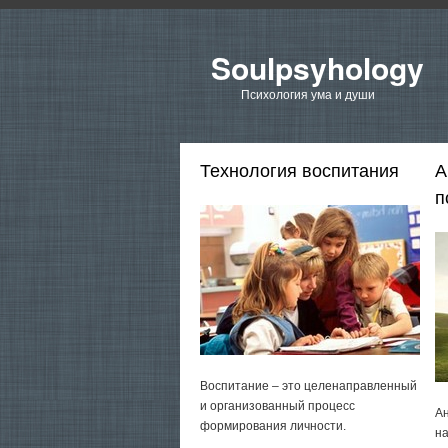
Soulpsyhology
Психология ума и души
Технология воспитания
А
п
Воспитание – это целенаправленный
и организованный процесс
Ан
формирования личности.
на