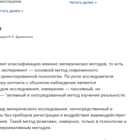
ихотерапии.
Читать далее »
тать далее »
а
ация В.Н. Дружинина
яет классификацию именно эмпирических методов, то есть
у эксперимент — основной метод современного
о ориентированной психологии. По роли исследователя
теру контакта с объектом наблюдение является
одом исследования, измерение — пассивный, но
— "активный и опосредованный метод изучения реальности.
вид эмпирического исследования: непосредственный и
ль без приборов регистрации и воздействия взаимодействует
ние. Такой метод возможен, наверное, только в психологии и
оммуникативным методом.