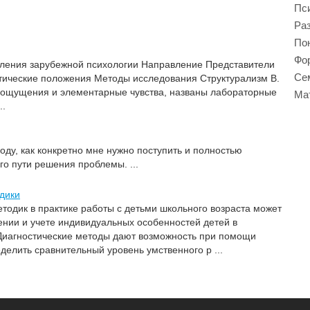
Пси
Ра
Пон
Фор
вления зарубежной психологии Направление Представители
Се
тические положения Методы исследования Структурализм В.
 ощущения и элементарные чувства, названы лабораторные
Ма
..
оду, как конкретно мне нужно поступить и полностью
о пути решения проблемы. ...
дики
тодик в практике работы с детьми школьного возраста может
нии и учете индивидуальных особенностей детей в
 Диагностические методы дают возможность при помощи
делить сравнительный уровень умственного р ...