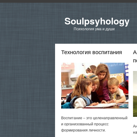
Soulpsyhology
Психология ума и души
Технология воспитания
А
п
Воспитание – это целенаправленный
и организованный процесс
Ан
формирования личности.
на