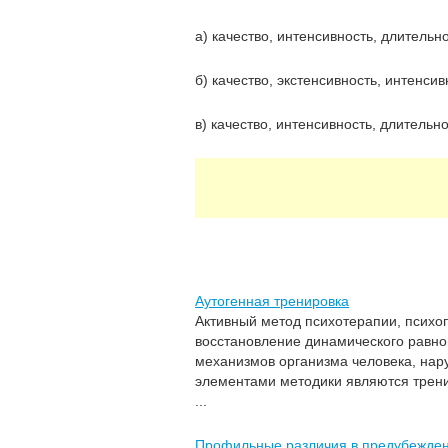
а) качество, интенсивность, длительн
б) качество, экстенсивность, интенсив
в) качество, интенсивность, длительн
Аутогенная тренировка
Активный метод психотерапии, психо
восстановление динамического равн
механизмов организма человека, нар
элементами методики являются трен
...
Профильные различия в предубежде