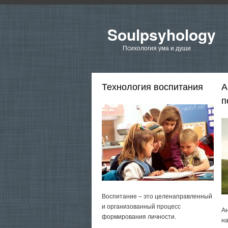
Soulpsyhology
Психология ума и души
Технология воспитания
А
п
Воспитание – это целенаправленный
и организованный процесс
Ан
формирования личности.
на