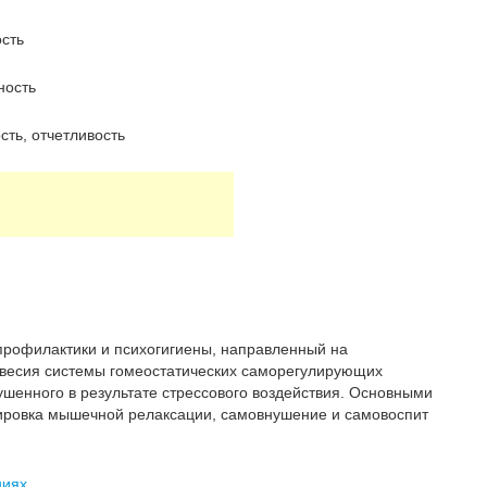
ость
ность
ость, отчетливость
профилактики и психогигиены, направленный на
овесия системы гомеостатических саморегулирующих
ушенного в результате стрессового воздействия. Основными
ировка мышечной релаксации, самовнушение и самовоспит
ниях