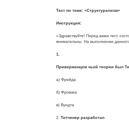
Тест по теме: «Структурализм»
Инструкция:
«Здравствуйте! Перед вами тест, сос
внимательны. На выполнении данного
1.
Приверженцем чьей теории был Т
а) Фрейда
б) Фромма
в) Вундта
2.
Титченер разработал