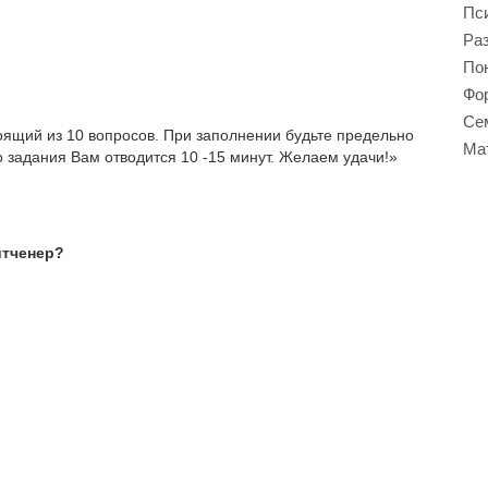
Пси
Ра
Пон
Фор
Се
тоящий из 10 вопросов. При заполнении будьте предельно
Ма
 задания Вам отводится 10 -15 минут. Желаем удачи!»
итченер?