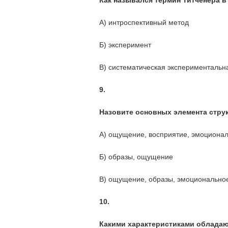
Как назывался термин Титченера в
А) интроспективный метод
Б) эксперимент
В) систематическая экспериментальн
9.
Назовите основных элемента стру
А) ощущение, восприятие, эмоционал
Б) образы, ощущение
В) ощущение, образы, эмоционально
10.
Какими характеристиками обладаю