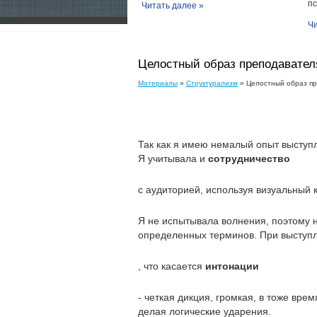
пс
Читать далее »
Чи
Целостный образ преподавател
Материалы
»
Структурализм
» Целостный образ п
Так как я имею немалый опыт выступл
Я учитывала и
сотрудничество
с аудиторией, используя визуальный к
Я не испытывала волнения, поэтому 
определенных терминов. При выступ
, что касается
интонации
- четкая дикция, громкая, в тоже вр
делая логические ударения.