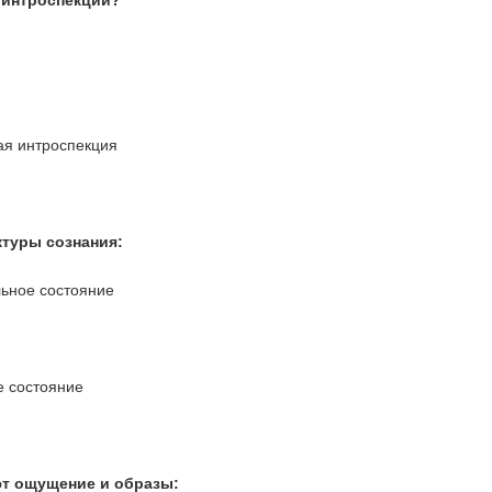
 интроспекции?
ая интроспекция
ктуры сознания:
ьное состояние
е состояние
т ощущение и образы: