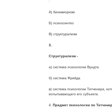
:
А) бихевиоризм
Б) психосинтез
В) структурализм
3.
Структурализм -
а) система психологии Вундта
б) система Фрейда
в) система психологии Титченера, ко
испытывающего его субъекта.
4.
Предмет психологии по Титчене