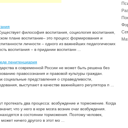
Пси
Ра
Пон
Фор
тания
Се
Существует философия воспитания, социология воспитания,
еском плане воспитание– это процесс формирования и
Ма
питанности личности – одного из важнейших педагогических
сть воспитания – в придании воспитанн ...
еде пенитенциария
дарства в современной России не может быть решена без
ованию правосознания и правовой культуры граждан.
ак социальные представления о справедливости,
ования, выступают в качестве важнейшего регулятора п ...
т протекать два процесса: возбуждение и торможение. Когда
начит, что у него в коре мозга возник очаг возбуждения.
 находятся в состоянии торможения. Поэтому человек,
ожет ничего другого в этот мо ...