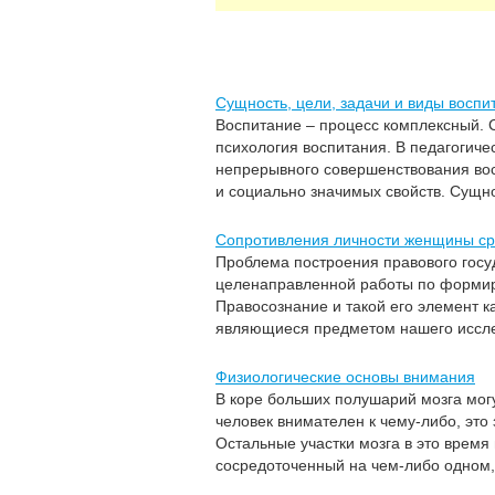
Сущность, цели, задачи и виды воспи
Воспитание – процесс комплексный. 
психология воспитания. В педагогич
непрерывного совершенствования вос
и социально значимых свойств. Сущно
Сопротивления личности женщины ср
Проблема построения правового госу
целенаправленной работы по формир
Правосознание и такой его элемент к
являющиеся предметом нашего исслед
Физиологические основы внимания
В коре больших полушарий мозга могу
человек внимателен к чему-либо, это з
Остальные участки мозга в это время
сосредоточенный на чем-либо одном, м