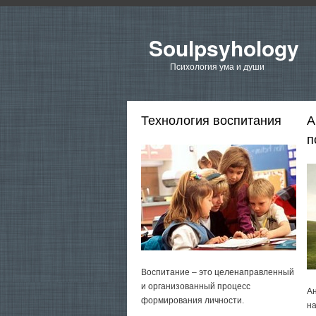
Soulpsyhology
Психология ума и души
Технология воспитания
А
п
Воспитание – это целенаправленный
и организованный процесс
Ан
формирования личности.
на