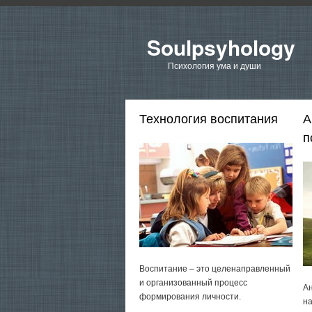
Soulpsyhology
Психология ума и души
Технология воспитания
А
п
Воспитание – это целенаправленный
и организованный процесс
Ан
формирования личности.
на