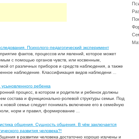
Пси
Ра
Пон
Фор
Се
Ма
сследования. Психолого-педагогический эксперимент
риятие фактов, процессов или явлений, которое может
мым с помощью органов чувств, или косвенным,
ой от различных приборов и средств наблюдения, а также
венное наблюдение. Классификация видов наблюдени ...
 усыновленного ребенка
ронний процесс, в котором и родители и ребенок должны
ием состава и функционально-ролевой структуры семьи. Под
 к новой семье следует понимать включение его в семейную
оли, норм и правил, формирование ...
истика общения. Сущность общения. В чём заключается
ического развития человека?!
бщения в развитии человека достаточно хорошо изучены и