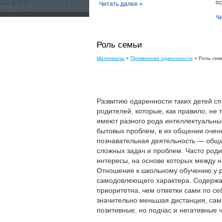
пс
Читать далее »
Чи
Роль семьи
Материалы
»
Проявление одаренности
» Роль сем
Развитию одаренности таких детей с
родителей, которые, как правило, не
имеют разного рода интеллектуальные
бытовых проблем, в их общении очен
познавательная деятельность — общи
сложных задач и проблем. Часто род
интересы, на основе которых между 
Отношение к школьному обучению у р
самодовлеющего характера. Содержат
приоритетна, чем отметки сами по се
значительно меньшая дистанция, сам
позитивные, но подчас и негативные 