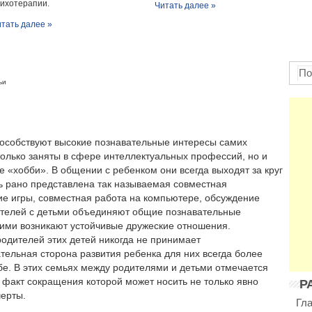
ихотерапии.
Читать далее »
тать далее »
ьи
пособствуют высокие познавательные интересы самих
 только заняты в сфере интеллектуальных профессий, но и
 «хобби». В общении с ребенком они всегда выходят за круг
ь рано представлена так называемая совместная
е игры, совместная работа на компьютере, обсуждение
ителей с детьми объединяют общие познавательные
ними возникают устойчивые дружеские отношения.
одителей этих детей никогда не принимает
ельная сторона развития ребенка для них всегда более
бе. В этих семьях между родителями и детьми отмечается
 факт сокращения которой может носить не только явно
Р
черты.
Гл