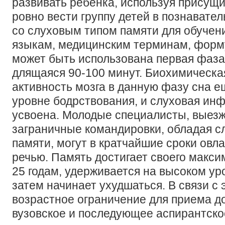
развивать ребенка, используя присущи
ровно вести группу детей в познавател
со слуховым типом памяти для обуче
языкам, медицинским терминам, форм
может быть использована первая фаза
длящаяся 90-100 минут. Биохимическа
активность мозга в данную фазу сна е
уровне бодрствования, и слуховая ин
усвоена. Молодые специалисты, выез
заграничные командировки, обладая 
памяти, могут в кратчайшие сроки овл
речью. Память достигает своего макси
25 годам, удерживается на высоком уро
затем начинает ухудшаться. В связи с 
возрастное ограничение для приема д
вузовское и последующее аспирантско