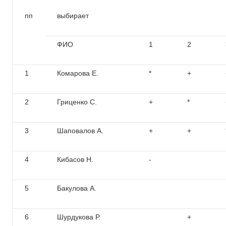
пп
выбирает
ФИО
1
2
1
Комарова Е.
*
+
2
Гриценко С.
+
*
3
Шаповалов А.
+
+
4
Кибасов Н.
-
5
Бакулова А.
6
Шурдукова Р.
+