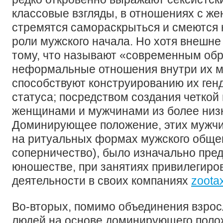
классовые взгляды, в отношениях с ж
стремятся самораскрыться и смеются
роли мужского начала. Но хотя внешне
тому, что называют «современным об
неформальные отношения внутри их м
способствуют конструированию их генд
статуса; посредством создания четкой
женщинами и мужчинами из более низк
Доминирующее положение, этих мужч
на ритуальных формах мужского общен
соперничество), было изначально пре
юношестве, при занятиях привилегир
деятельности в своих компаниях
zootax
Во-вторых, помимо объединения взро
людей на основе доминирующего поло