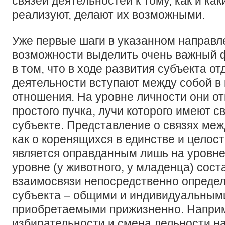
связей деятельностей к тому, как и ка
реализуют, делают их возможными.
Уже первые шаги в указанном направл
возможности выделить очень важный ф
в том, что в ходе развития субъекта о
деятельности вступают между собой в
отношения. На уровне личности они о
простого пучка, лучи которого имеют с
субъекте. Представление о связях ме
как о коренящихся в единстве и целос
является оправданным лишь на уровне
уровне (у животного, у младенца) сост
взаимосвязи непосредственно опреде
субъекта – общими и индивидуальным
приобретаемыми прижизненно. Напри
избирательности и смена дельности н