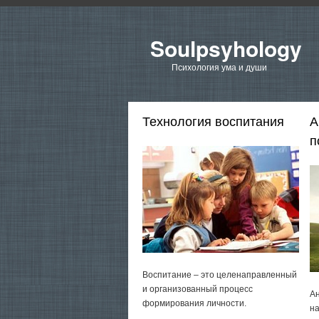
Soulpsyhology
Психология ума и души
Технология воспитания
А
п
Воспитание – это целенаправленный
и организованный процесс
Ан
формирования личности.
на