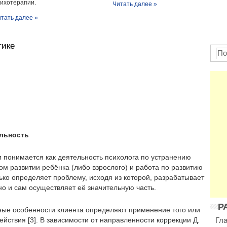
ихотерапии.
Читать далее »
тать далее »
тике
льность
и понимается как деятельность психолога по устранению
ом развитии ребёнка (либо взрослого) и работа по развитию
лько определяет проблему, исходя из которой, разрабатывает
о и сам осуществляет её значительную часть.
Р
ые особенности клиента определяют применение того или
ействия [3]. В зависимости от направленности коррекции Д.
Гл