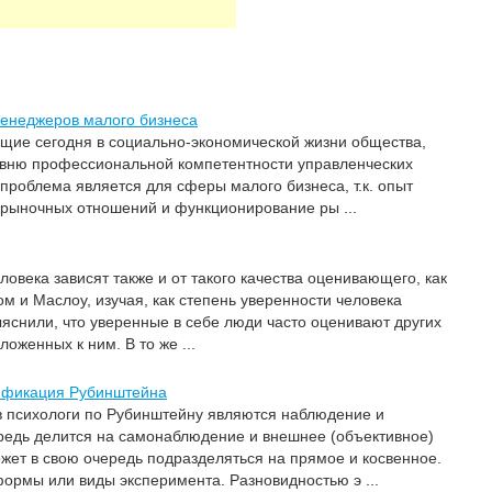
енеджеров малого бизнеса
щие сегодня в социально-экономической жизни общества,
овню профессиональной компетентности управленческих
проблема является для сферы малого бизнеса, т.к. опыт
е рыночных отношений и функционирование ры ...
ловека зависят также и от такого качества оценивающего, как
ом и Маслоу, изучая, как степень уверенности человека
ыяснили, что уверенные в себе люди часто оценивают других
оженных к ним. В то же ...
ификация Рубинштейна
 психологи по Рубинштейну являются наблюдение и
редь делится на самонаблюдение и внешнее (объективное)
ет в свою очередь подразделяться на прямое и косвенное.
ормы или виды эксперимента. Разновидностью э ...