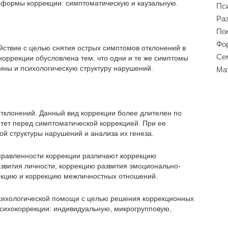
е формы коррекции: симптоматическую и каузальную.
Пси
Ра
Пон
Фор
йствие с целью снятия острых симптомов отклонений в
Се
 коррекции обусловлена тем, что одни и те же симптомы
ины и психологическую структуру нарушений.
Ма
отклонений. Данный вид коррекции более длителен по
тет перед симптоматической коррекцией. При ее
ой структуры нарушений и анализа их генеза.
правленности коррекции различают коррекцию
звития личности, коррекцию развития эмоционально-
екцию и коррекцию межличностных отношений.
психологической помощи с целью решения коррекционных
ихокоррекции: индивидуальную, микрогрупповую,