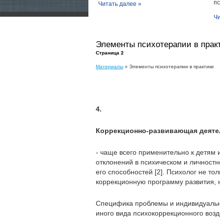
пс
Читать далее »
Чи
Элементы психотерапии в прак
Страница 2
Материалы
» Элементы психотерапии в практике
4.
Коррекционно-развивающая деяте
- чаще всего применительно к детям 
отклонений в психическом и личностн
его способностей [2]. Психолог не то
коррекционную программу развития, н
Специфика проблемы и индивидуальн
иного вида психокоррекционного возд