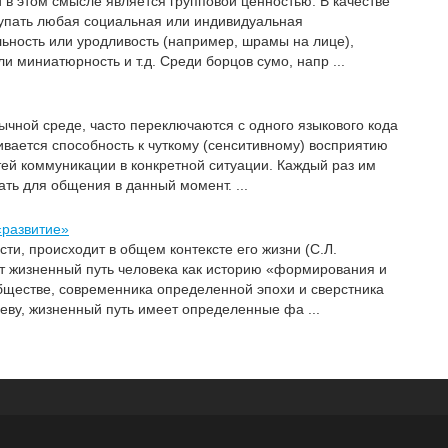
и в этом смысле является групповой ценностью. В качестве
тупать любая социальная или индивидуальная
ьность или уродливость (например, шрамы на лице),
ли миниатюрность и т.д. Среди борцов сумо, напр ...
ычной среде, часто переключаются с одного языкового кода
вивается способность к чуткому (сенситивному) восприятию
й коммуникации в конкретной ситуации. Каждый раз им
ать для общения в данный момент. ...
«развитие»
сти, происходит в общем контексте его жизни (С.Л.
ет жизненный путь человека как историю «формирования и
бществе, современника определенной эпохи и сверстника
еву, жизненный путь имеет определенные фа ...