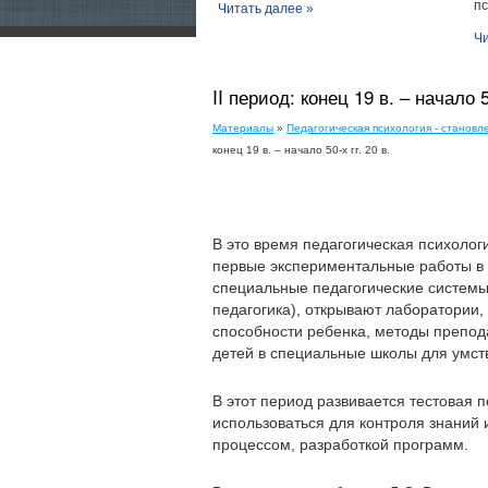
пс
Читать далее »
Чи
II период: конец 19 в. – начало 5
Материалы
»
Педагогическая психология - становл
конец 19 в. – начало 50-х гг. 20 в.
В это время педагогическая психоло
первые экспериментальные работы в 
специальные педагогические систем
педагогика), открывают лаборатории,
способности ребенка, методы препод
детей в специальные школы для умст
В этот период развивается тестовая п
использоваться для контроля знаний
процессом, разработкой программ.