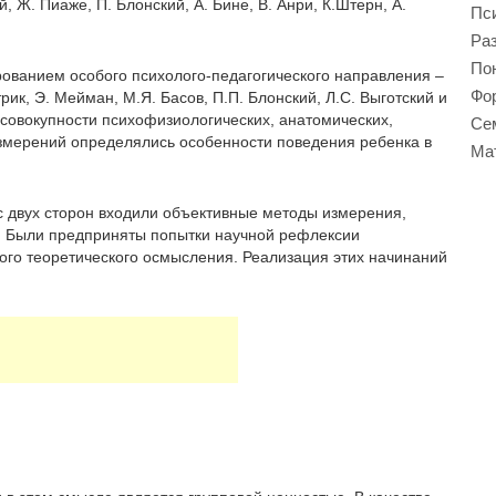
, Ж. Пиаже, П. Блонский, А. Бине, В. Анри, К.Штерн, А.
Пси
Ра
Пон
ованием особого психолого-педагогического направления –
Фор
рик, Э. Мейман, М.Я. Басов, П.П. Блонский, Л.С. Выготский и
е совокупности психофизиологических, анатомических,
Се
измерений определялись особенности поведения ребенка в
Ма
с двух сторон входили объективные методы измерения,
. Были предприняты попытки научной рефлексии
гого теоретического осмысления. Реализация этих начинаний