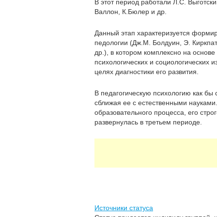
В этот период работали Л.С. Выготский
Валлон, К.Бюлер и др.
Данный этап характеризуется формир
педологии (Дж.М. Болдуин, Э. Киркпат
др.), в котором комплексно на основ
психологических и социологических 
целях диагностики его развития.
В педагогическую психологию как бы 
сближая ее с естественными науками
образовательного процесса, его стро
развернулась в третьем периоде.
Источники статуса