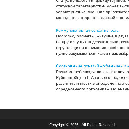
Статус придается индивиду группой, 
статусной характеристики может выс
характеристика: внешняя привлекател
молодость и старость, высокий рост и
Коммуникативная сенситивность
Поскольку билингвы, живущие в двуяз
на другой, у них подсознательно раз
окружающих и понимание особенносте
нужно задумываться, какой язык выбр
Соотношение понятий «обучение» и 
Развитие ребенка, человека как лично
Рубинштейн). Б.Г. Ананьев определя
развития личности в определенном о
определенного поколения». По Анань
Copyright © 2026 - All Rights Reserved -