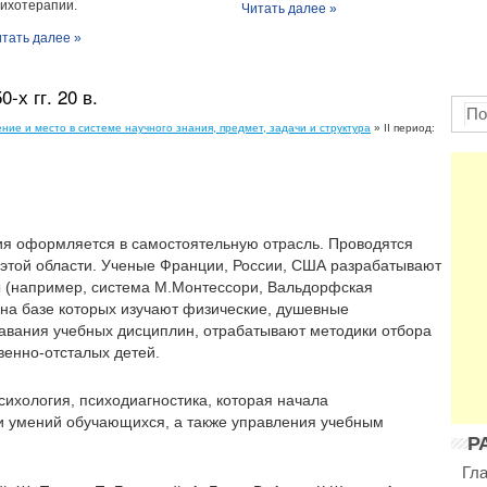
ихотерапии.
Читать далее »
тать далее »
0-х гг. 20 в.
ение и место в системе научного знания, предмет, задачи и структура
» II период:
гия оформляется в самостоятельную отрасль. Проводятся
этой области. Ученые Франции, России, США разрабатывают
ы (например, система М.Монтессори, Вальдорфская
 на базе которых изучают физические, душевные
авания учебных дисциплин, отрабатывают методики отбора
венно-отсталых детей.
сихология, психодиагностика, которая начала
 и умений обучающихся, а также управления учебным
Р
Гл