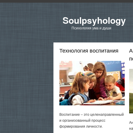
Soulpsyhology
Психология ума и души
Технология воспитания
А
п
Воспитание – это целенаправленный
и организованный процесс
Ан
формирования личности.
на