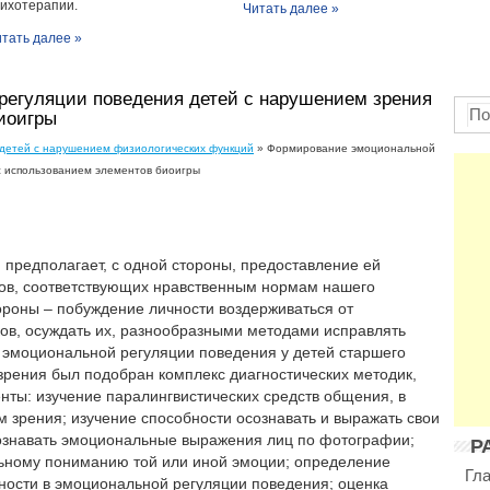
ихотерапии.
Читать далее »
тать далее »
егуляции поведения детей с нарушением зрения
иоигры
детей с нарушением физиологических функций
» Формирование эмоциональной
с использованием элементов биоигры
предполагает, с одной стороны, предоставление ей
ков, соответствующих нравственным нормам нашего
ороны – побуждение личности воздерживаться от
ов, осуждать их, разнообразными методами исправлять
 эмоциональной регуляции поведения у детей старшего
зрения был подобран комплекс диагностических методик,
ты: изучение паралингвистических средств общения, в
 зрения; изучение способности осознавать и выражать свои
ознавать эмоциональные выражения лиц по фотографии;
Р
льному пониманию той или иной эмоции; определение
Гл
ности в эмоциональной регуляции поведения; оценка