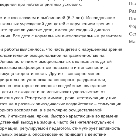
Пси
ведения при неблагоприятных условиях.
Ра
ти с косоглазием и амблиопией (6-7 лет). Исследование
Пон
школьных учреждений для детей с нарушением зрения г.
Фор
енте приняли участие дети, имеющие сходный диагноз
Се
зрения. Все дети с нормальным интеллектуальным развитием.
Ма
й работы выяснилось, что часть детей с нарушением зрения
положительной эмоциональной направленностью на
днако источником эмоциональных откликов этих детей
 высоким коэффициентом новизны и интенсивности, а
рисуща стереотипность. Другие – сенсорно менее
трицательная установка на сенсорные раздражители,
ика на некоторые сенсорные воздействия вследствие
 дети не ожидают и не испытывают удовольствия от
 стимулов. Репертуар мимики, речи, жестикуляции у них
тся не в разовых эпизодических воздействиях – стимуляции
орного восприятия, а в регулярно осуществляемой
те. Интенсивные, яркие, быстро нарастающие во времени
твенный выход на эмоции, часто без интеллектуальной
ормации, регулируемой педагогом, стимулирует активность
ьных реакций, опосредованно приводит в действие