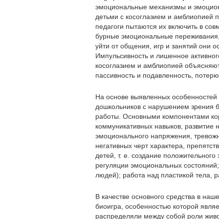
эмоциональные механизмы и эмоцион
детьми с косоглазием и амблиопией п
педагоги пытаются их включить в со
бурные эмоциональные переживания,
уйти от общения, игр и занятий они ос
Импульсивность и лишенное активног
косоглазием и амблиопией объясняют
пассивность и подавленность, потер
На основе выявленных особенностей 
дошкольников с нарушением зрения 
работы. Основными компонентами ко
коммуникативных навыков, развитие н
эмоционального напряжения, тревожн
негативных черт характера, препятс
детей, т. е. создание положительног
регуляции эмоциональных состояний; 
людей); работа над пластикой тела, р
В качестве основного средства в на
биоигра, особенностью которой являет
распределяли между собой роли живо