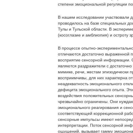
степени эмоциональной регуляции по
В нашем исследовании участвовали де
проводилось на базе специальных до
Тулы и Тульской области. В эксперим
(косоглазие и амблиопия) и остроту 
В процессе опытно-экспериментально
отличаются достаточно выраженной 
восприятие сенсорной информации. О
являются раздражители с достаточно
мимике, речи, жестам эпизодически п
восприимчивы, для них характерна о
неадекватность эмоционального откл
дефицита эмоционального опыта. Эти
воздействия положительных сенсорных
чрезвычайно ограничены. Они нуждаю
эмоционального реагирования и сенс
соответствующей коррекционной рабо
сенсорные импульсы имеют непосредс
интерпретации. Поток сенсорной инф
ощущений, вызывает гамму эмоционал