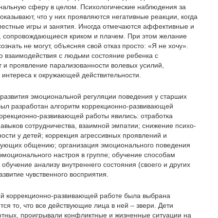
альную сферу в целом. Психологические наблюдения за
оказывают, что у них проявляются негативные реакции, когда
вместные игры и занятия. Иногда отмечаются аффективные и
 сопровождающиеся криком и плачем. При этом желание
ознать не могут, объясняя свой отказ просто: «Я не хочу».
о взаимодействия с людьми состояние ребенка с
 и проявление парализованности волевых усилий,
ю интереса к окружающей действительности.
развития эмоциональной регуляции поведения у старших
был разработан алгоритм коррекционно-развивающей
ррекционно-развивающей работы явились: отработка
авыков сотрудничества, взаимной эмпатии; снижение психо-
ости у детей; коррекция агрессивных проявлений и
твующих общению; организация эмоционального поведения
о эмоционального настроя в группе; обучение способам
обучение анализу внутреннего состояния (своего и других
азвитие чувственного восприятия.
шей коррекционно-развивающей работе была выбрана
ся то, что все действующие лица в ней – звери. Дети
тных, проигрывали конфликтные и жизненные ситуации на