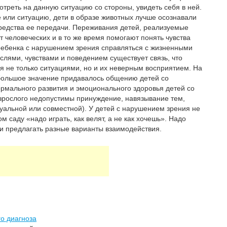
треть на данную ситуацию со стороны, увидеть себя в ней.
 или ситуацию, дети в образе животных лучше осознавали
едства ее передачи. Переживания детей, реализуемые
т человеческих и в то же время помогают понять чувства
т ребенка с нарушением зрения справляться с жизненными
ыслями, чувствами и поведением существует связь, что
не только ситуациями, но и их неверным восприятием. На
большое значение придавалось общению детей со
ормального развития и эмоционального здоровья детей со
взрослого недопустимы принуждение, навязывание тем,
уальной или совместной). У детей с нарушением зрения не
ом саду «надо играть, как велят, а не как хочешь». Надо
 и предлагать разные варианты взаимодействия.
о диагноза