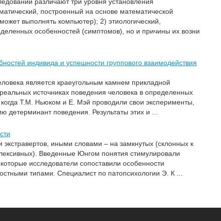
следований различают три уровня установления
оматический, построенный на основе математической
может выполнять компьютер); 2) этиологический,
деленных особенностей (симптомов), но и причины их возни
бностей индивида и успешности группового взаимодействия
еловека является краеугольным камнем прикладной
 реальных источниках поведения человека в определенных
, когда Т.М. Ньюком и Е. Мэй проводили свои эксперименты,
 детерминант поведения. Результаты этих и ...
сти
 экстравертов, иными словами – на замкнутых (склонных к
лексивных). Введенные Юнгом понятия стимулировали
Некоторые исследователи сопоставили особенности
стными типами. Специалист по патопсихологии Э. К ...