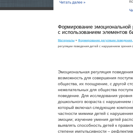
пс
Читать далее »
Чи
Формирование эмоциональной р
с использованием элементов б
Материалы
»
Формирование регуляции поведения 
регуляции поведения детей с нарушением зрения 
Эмоциональная регуляция поведения 
возможность для совершения поступ
общества, их поощрение, с другой ст
нежелательных для общества поступк
поведение. Для исследования уровня
дошкольного возраста с нарушением 
который включал следующие компонен
частности мимики детей с нарушением
эмоции; изучение умения детей расп
выявлять способность детей к прави
степени импульсивности – рефлектив