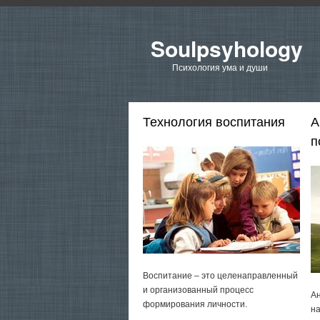
Soulpsyhology
Психология ума и души
Технология воспитания
А
п
Воспитание – это целенаправленный
и организованный процесс
Ан
формирования личности.
на